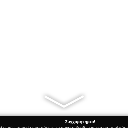
Συγχαρητήρια!
γξτε πώς μπορείτε να πάρετε το πακέτο βραβείων, για να απολαύσε