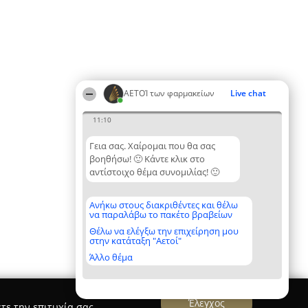
ΑΕΤΟΊ των φαρμακείων
Live chat
11:10
Γεια σας. Χαίρομαι που θα σας
βοηθήσω! 🙂 Κάντε κλικ στο
αντίστοιχο θέμα συνομιλίας! 🙂
Ανήκω στους διακριθέντες και θέλω
να παραλάβω το πακέτο βραβείων
Θέλω να ελέγξω την επιχείρηση μου
στην κατάταξη "Αετοί"
Άλλο θέμα
Έλεγχος
τε την επιτυχία σας.