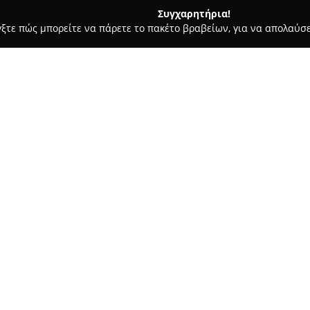
Συγχαρητήρια!
γξτε πώς μπορείτε να πάρετε το πακέτο βραβείων, για να απολαύσε
, Ομοιοπαθητική - Περιστέρι
Δημόπουλος Θεόδωρος
Σχετικά με την εταιρεία:
Το φαρμακείο του Δημόπουλου 
Βασιλείου 234 στο Περιστέρι,
της υγείας και της ευεξίας. Λ
προσφέροντας μια σειρά εξειδ
Δείτε περισσότερα >>
ομοιοπαθητικής ιατρικής, καλύ
εναλλακτικές μεθόδους φροντίδ
Εκτός από αυτήν την εξειδίκε
προϊόντων, μεταξύ των οποίων
στόχο τη μέριμνα για τα μικρό