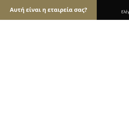
Αυτή είναι η εταιρεία σας?
Ελέ
Αετοί των φαρμακείων
Φαρμακεία, Κτηνιατρεία
Δημόπουλος Θεόδωρος
9.8
(42)
Περιστέρι, Αγίου Βασιλείου 234
Εμφάνιση αριθμού τηλεφώνου