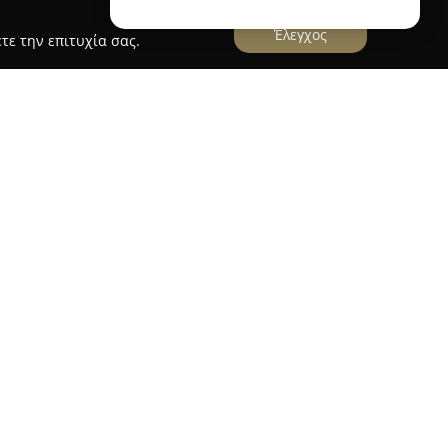
Έλεγχος
τε την επιτυχία σας.
Θεόδωρου, το οποίο βρίσκεται στην οδό Αγίου
 έχει καθιερωθεί ως σημείο αναφοράς στον χώρο
ειτουργεί ως ομοιοπαθητικό φαρμακείο,
ικευμένων επιλογών στον τομέα της
πτοντας τις ανάγκες εκείνων που επιλέγουν
ας της υγείας τους.
υση, το φαρμακείο παρέχει πλούσια συλλογή
 περιλαμβάνονται βασικά είδη για βρέφη, με
τερα μέλη της οικογένειας. Στο κατάστημα