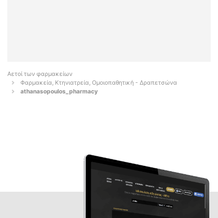
Αετοί των φαρμακείων
Φαρμακεία, Κτηνιατρεία, Ομοιοπαθητική - Δραπετσώνα
athanasopoulos_pharmacy