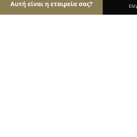
Αυτή είναι η εταιρεία σας?
Ελέ
Αετοί των φαρμακείων
Φαρμακεία, Κτηνιατρεία
Φαρμακείο Ρέα Δάφνη
8.8
(22)
Καλαμαριά, Thessaloníki
Εμφάνιση αριθμού τηλεφώνου