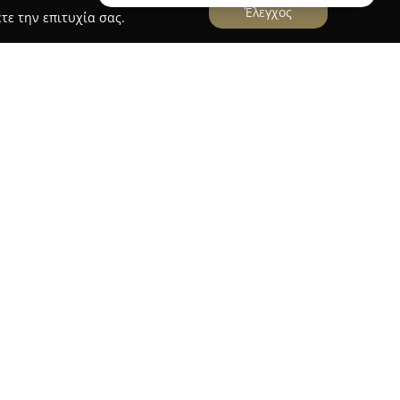
Έλεγχος
τε την επιτυχία σας.
σκεται στην Καλαμαριά Θεσσαλονίκης, στην οδό
αποτελεί έναν αξιόπιστο προορισμό για ποικίλες
ν υγεία και την ευεξία. Ο σύγχρονος και
ο κοινό προσφέροντας εξατομικευμένη
υλές που αφορούν την υγεία.
άγκες των πελατών σε καθημερινά φάρμακα και
ντων για την ενίσχυση της ευεξίας, όπως
ροφικά συμπληρώματα. Παράλληλα, στη διάθεση
ή καλλυντικών που περιλαμβάνει κρέμες
ϊόντα, κατάλληλα για την φροντίδα της