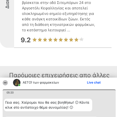
βρίσκεται στην οδό Σιτεμπόρων 24 στο
Αργοστόλι Κεφαλληνίας και αποτελεί
ολοκληρωμένο σημείο εξυπηρέτησης για
κάθε ανάγκη κατοικίδιων ζώων. Εκτός
από τη διάθεση κτηνιατρικών φαρμάκων,
το κατάστημα λειτουργεί ...
9.2
Παρόμοιες επιχειρήσεις απο άλλες
περιοχές
ΑΕΤΟΊ των φαρμακείων
Live chat
05:20
Διοργανωτής της
Κατάταξη
Επικοινωνία
Γεια σας. Χαίρομαι που θα σας βοηθήσω! 🙂 Κάντε
κατάταξης
Διακριθέντες
Επικοινωνία
κλικ στο αντίστοιχο θέμα συνομιλίας! 🙂
BEAUTIFUL COMPANY
Λίστα όλων
Μονοπρόσωπη ΙΚΕ
των
ΤΗΛ. ΕΠΙΚΟΙΝΩΝΙΑΣ: