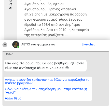
Αγαθόπουλου Δημήτριου -
Αγαθοπούλου Ειρήνης αποτελεί
επιχείρηση με μακρόχρονη παράδοση
στον φαρμακευτικό χώρο, έχοντας
ιδρυθεί το 1984 από τον Δημήτριο
Αγαθόπουλο. Από το 2010, η λειτουργία
της εταιρείας βασίζεται ...
8.8
ΑΕΤΟΊ των φαρμακείων
Live chat
02:07
Διοργανωτής της
Κατάταξη
Επικοινωνία
Γεια σας. Χαίρομαι που θα σας βοηθήσω! 🙂 Κάντε
κατάταξης
Διακριθέντες
Επικοινωνία
κλικ στο αντίστοιχο θέμα συνομιλίας! 🙂
BEAUTIFUL COMPANY
Λίστα όλων
Μονοπρόσωπη ΙΚΕ
των
ΤΗΛ. ΕΠΙΚΟΙΝΩΝΙΑΣ:
διακριθέντων
Ανήκω στους διακριθέντες και θέλω να παραλάβω το
2104128019
Μεθοδολογία
πακέτο βραβείων
email:
Όροι &
aetoi@beautifulcompany.co
προϋποθέσεις
Θέλω να ελέγξω την επιχείρηση μου στην κατάταξη
ΠΟΛΙΤΙΚΗ
"Αετοί"
ΑΠΟΡΡΗΤΟΥ
Άλλο θέμα