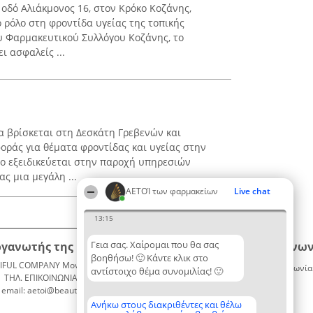
οδό Αλιάκμονος 16, στον Κρόκο Κοζάνης,
 ρόλο στη φροντίδα υγείας της τοπικής
ου Φαρμακευτικού Συλλόγου Κοζάνης, το
ι ασφαλείς ...
 βρίσκεται στη Δεσκάτη Γρεβενών και
οράς για θέματα φροντίδας και υγείας στην
ίο εξειδικεύεται στην παροχή υπηρεσιών
ς μια μεγάλη ...
ΑΕΤΟΊ των φαρμακείων
Live chat
13:15
Γεια σας. Χαίρομαι που θα σας
ργανωτής της κατάταξης
Κατάταξη
Επικοινων
βοηθήσω! 🙂 Κάντε κλικ στο
IFUL COMPANY Μονοπρόσωπη ΙΚΕ
Διακριθέντες
Επικοινωνία
αντίστοιχο θέμα συνομιλίας! 🙂
ΤΗΛ. ΕΠΙΚΟΙΝΩΝΙΑΣ: 2104128019
Λίστα
email: aetoi@beautifulcompany.co
όλων των
διακριθέντων
Ανήκω στους διακριθέντες και θέλω