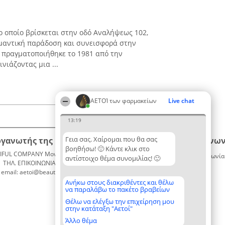
ο οποίο βρίσκεται στην οδό Αναλήψεως 102,
ημαντική παράδοση και συνεισφορά στην
υ πραγματοποιήθηκε το 1981 από την
νιάζοντας μια ...
ΑΕΤΟΊ των φαρμακείων
Live chat
13:19
Γεια σας. Χαίρομαι που θα σας
ργανωτής της κατάταξης
Κατάταξη
Επικοινων
βοηθήσω! 🙂 Κάντε κλικ στο
IFUL COMPANY Μονοπρόσωπη ΙΚΕ
Διακριθέντες
Επικοινωνία
αντίστοιχο θέμα συνομιλίας! 🙂
ΤΗΛ. ΕΠΙΚΟΙΝΩΝΙΑΣ: 2104128019
Λίστα
email: aetoi@beautifulcompany.co
όλων των
διακριθέντων
Ανήκω στους διακριθέντες και θέλω
να παραλάβω το πακέτο βραβείων
Μεθοδολογία
Όροι &
Θέλω να ελέγξω την επιχείρηση μου
στην κατάταξη "Αετοί"
προϋποθέσεις
ΠΟΛΙΤΙΚΗ
Άλλο θέμα