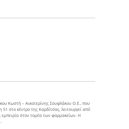
ου Κωστή – Αικατερίνης Σουφλάκου Ο.Ε., που
 51 στο κέντρο της Καρδίτσας, λειτουργεί από
ή εμπειρία στον τομέα των φαρμακείων. Η
.