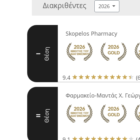
Διακριθέντες
2026
Skopelos Pharmacy
Θέση
I
9.4
(
Φαρμακείο-Μαντάς Χ. Γεώρ
Θέση
II
9.1
(