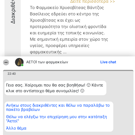
Διακριθέντες
Δείτε περισσότερα >>
Το Φαρμακείο Χρυσοβίτσας Βάντζος
Βασίλειος εδρεύει στο κέντρο της
Χρυσοβίτσας και έχει ως
προτεραιότητα την ολιστική φροντίδα
και ευημερία της τοπικής κοινωνίας.
Με σημαντική εμπειρία στον χώρο της
υγείας, προσφέρει υπηρεσίες
φαρμακευτικής ...
8.8
ΑΕΤΟΊ των φαρμακείων
Live chat
22:40
Διοργανωτής της
Κατάταξη
Επικοινωνία
Γεια σας. Χαίρομαι που θα σας βοηθήσω! 🙂 Κάντε
κατάταξης
Διακριθέντες
Επικοινωνία
κλικ στο αντίστοιχο θέμα συνομιλίας! 🙂
BEAUTIFUL COMPANY
Λίστα όλων
Μονοπρόσωπη ΙΚΕ
των
ΤΗΛ. ΕΠΙΚΟΙΝΩΝΙΑΣ:
διακριθέντων
Ανήκω στους διακριθέντες και θέλω να παραλάβω το
2104128019
Μεθοδολογία
πακέτο βραβείων
email:
Όροι &
aetoi@beautifulcompany.co
προϋποθέσεις
Θέλω να ελέγξω την επιχείρηση μου στην κατάταξη
"Αετοί"
ΠΟΛΙΤΙΚΗ
ΑΠΟΡΡΗΤΟΥ
Άλλο θέμα