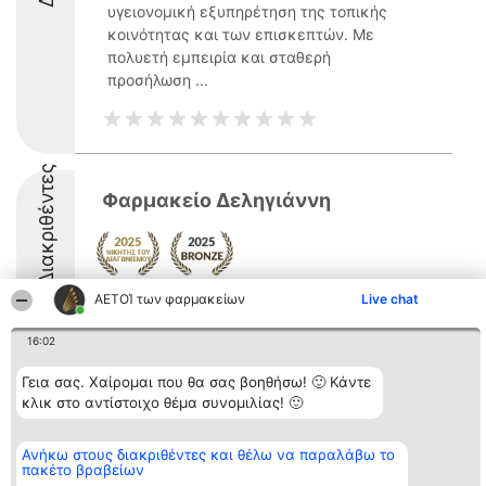
υγειονομική εξυπηρέτηση της τοπικής
κοινότητας και των επισκεπτών. Με
πολυετή εμπειρία και σταθερή
προσήλωση ...
Διακριθέντες
Φαρμακείο Δεληγιάννη
ΑΕΤΟΊ των φαρμακείων
Live chat
16:02
Γεια σας. Χαίρομαι που θα σας βοηθήσω! 🙂 Κάντε
Διοργανωτής της
Κατάταξη
Επικοινωνία
κατάταξης
Διακριθέντες
Επικοινωνία
κλικ στο αντίστοιχο θέμα συνομιλίας! 🙂
BEAUTIFUL COMPANY
Λίστα όλων
Μονοπρόσωπη ΙΚΕ
των
ΤΗΛ. ΕΠΙΚΟΙΝΩΝΙΑΣ:
διακριθέντων
Ανήκω στους διακριθέντες και θέλω να παραλάβω το
2104128019
Μεθοδολογία
πακέτο βραβείων
email:
Όροι &