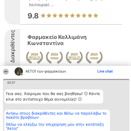
λειτουργεί ...
9.8
Διακριθέντες
Φαρμακείο Καλλιμάνη
Κωνσταντίνα
9.5
ΑΕΤΟΊ των φαρμακείων
Live chat
02:27
Διοργανωτής της
Κατάταξη
Επικοινωνία
Γεια σας. Χαίρομαι που θα σας βοηθήσω! 🙂 Κάντε
κατάταξης
Διακριθέντες
Επικοινωνία
κλικ στο αντίστοιχο θέμα συνομιλίας! 🙂
BEAUTIFUL COMPANY
Λίστα όλων
Μονοπρόσωπη ΙΚΕ
των
ΤΗΛ. ΕΠΙΚΟΙΝΩΝΙΑΣ:
διακριθέντων
Ανήκω στους διακριθέντες και θέλω να παραλάβω το
2104128019
Μεθοδολογία
πακέτο βραβείων
email:
Όροι &
aetoi@beautifulcompany.co
προϋποθέσεις
Θέλω να ελέγξω την επιχείρηση μου στην κατάταξη
ΠΟΛΙΤΙΚΗ
"Αετοί"