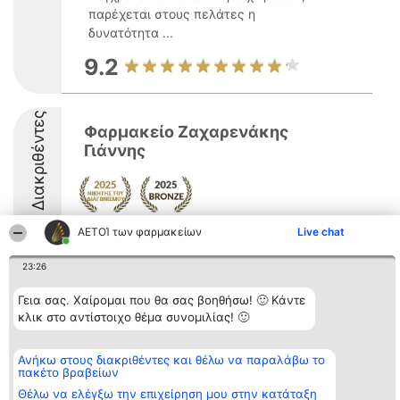
παρέχεται στους πελάτες η
δυνατότητα ...
9.2
Διακριθέντες
Φαρμακείο Ζαχαρενάκης
Γιάννης
ΑΕΤΟΊ των φαρμακείων
Live chat
23:26
Γεια σας. Χαίρομαι που θα σας βοηθήσω! 🙂 Κάντε
Διοργανωτής της
Κατάταξη
Επικοινωνία
κατάταξης
Διακριθέντες
Επικοινωνία
κλικ στο αντίστοιχο θέμα συνομιλίας! 🙂
BEAUTIFUL COMPANY
Λίστα όλων
Μονοπρόσωπη ΙΚΕ
των
ΤΗΛ. ΕΠΙΚΟΙΝΩΝΙΑΣ:
διακριθέντων
Ανήκω στους διακριθέντες και θέλω να παραλάβω το
2104128019
Μεθοδολογία
πακέτο βραβείων
email:
Όροι &
Θέλω να ελέγξω την επιχείρηση μου στην κατάταξη
aetoi@beautifulcompany.co
προϋποθέσεις