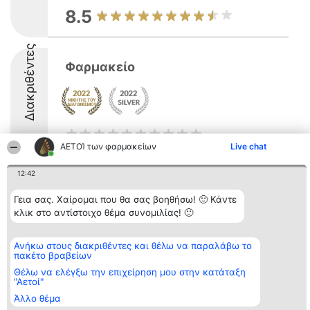
8.5
Διακριθέντες
Φαρμακείο
ΑΕΤΟΊ των φαρμακείων
Live chat
12:42
Διοργανωτής της
Κατάταξη
Επικοινωνία
κατάταξης
Διακριθέντες
Επικοινωνία
Γεια σας. Χαίρομαι που θα σας βοηθήσω! 🙂 Κάντε
BEAUTIFUL COMPANY
Λίστα όλων
κλικ στο αντίστοιχο θέμα συνομιλίας! 🙂
Μονοπρόσωπη ΙΚΕ
των
ΤΗΛ. ΕΠΙΚΟΙΝΩΝΙΑΣ:
διακριθέντων
2104128019
Μεθοδολογία
Ανήκω στους διακριθέντες και θέλω να παραλάβω το
email:
Όροι &
πακέτο βραβείων
aetoi@beautifulcompany.co
προϋποθέσεις
ΠΟΛΙΤΙΚΗ
Θέλω να ελέγξω την επιχείρηση μου στην κατάταξη
ΑΠΟΡΡΗΤΟΥ
"Αετοί"
Άλλο θέμα