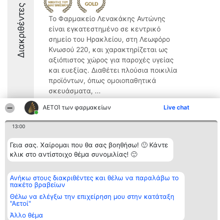
Διακριθέντες
Το Φαρμακείο Λενακάκης Αντώνης
είναι εγκατεστημένο σε κεντρικό
σημείο του Ηρακλείου, στη Λεωφόρο
Κνωσού 220, και χαρακτηρίζεται ως
αξιόπιστος χώρος για παροχές υγείας
και ευεξίας. Διαθέτει πλούσια ποικιλία
προϊόντων, όπως ομοιοπαθητικά
σκευάσματα, ...
ΑΕΤΟΊ των φαρμακείων
Live chat
13:00
Διοργανωτής της
Κατάταξη
Επικοινωνία
Γεια σας. Χαίρομαι που θα σας βοηθήσω! 🙂 Κάντε
κατάταξης
Διακριθέντες
Επικοινωνία
κλικ στο αντίστοιχο θέμα συνομιλίας! 🙂
BEAUTIFUL COMPANY
Λίστα όλων
Μονοπρόσωπη ΙΚΕ
των
ΤΗΛ. ΕΠΙΚΟΙΝΩΝΙΑΣ:
διακριθέντων
Ανήκω στους διακριθέντες και θέλω να παραλάβω το
2104128019
Μεθοδολογία
πακέτο βραβείων
email:
Όροι &
aetoi@beautifulcompany.co
προϋποθέσεις
Θέλω να ελέγξω την επιχείρηση μου στην κατάταξη
"Αετοί"
ΠΟΛΙΤΙΚΗ
ΑΠΟΡΡΗΤΟΥ
Άλλο θέμα